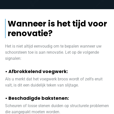
Wanneer is het tijd voor
renovatie?
Het is niet altijd eenvoudig om te bepalen wanneer uw
schoorsteen toe is aan renovatie. Let op de volgende
signalen:
• Afbrokkelend voegwerk:
Als u merkt dat het voegwerk broos wordt of zelfs eruit
valt, is dit een duidelijk teken van slijtage.
• Beschadigde bakstenen:
Scheuren of losse stenen duiden op structurele problemen
die aangepakt moeten worden.