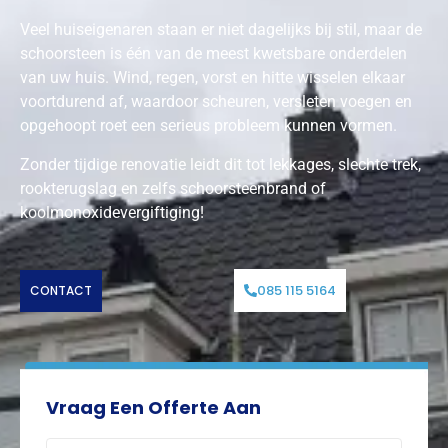
Veel huiseigenaren staan er niet dagelijks bij stil, maar de
schoorsteen is één van de meest kwetsbare onderdelen
van uw huis. Wind, regen, vorst en hitte wisselen elkaar
voortdurend af, waardoor scheuren, versleten voegen en
opgehoopt roet een serieus probleem kunnen vormen.
Zonder tijdige renovatie leidt dit tot lekkages, slechte trek,
rookterugslag en zelfs schoorsteenbrand of
koolmonoxidevergiftiging!
085 115 5164
CONTACT
Vraag Een Offerte Aan