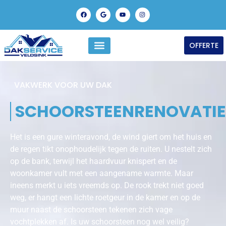
OFFERTE
VAKWERK VOOR UW DAK
SCHOORSTEENRENOVATI
Het is een gure winteravond, de wind giert om het huis en
de regen tikt onophoudelijk tegen de ruiten. U nestelt zich
op de bank, terwijl het haardvuur knispert en de
woonkamer vult met een aangename warmte. Maar
ineens merkt u iets vreemds op. De rook trekt niet goed
weg, er hangt een lichte roetgeur in de kamer en op de
muur naast de schoorsteen tekenen zich vage
vochtplekken af. Is uw schoorsteen nog wel veilig?