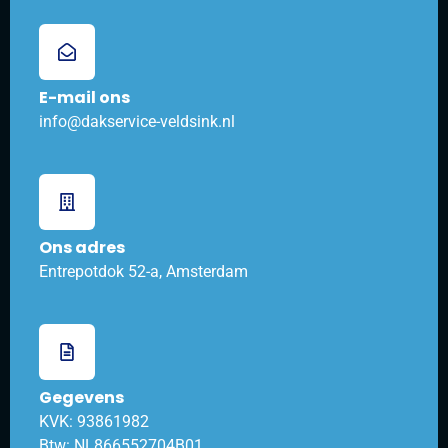
E-mail ons
info@dakservice-veldsink.nl
Ons adres
Entrepotdok 52-a, Amsterdam
Gegevens
KVK: 93861982
Btw: NL866552704B01